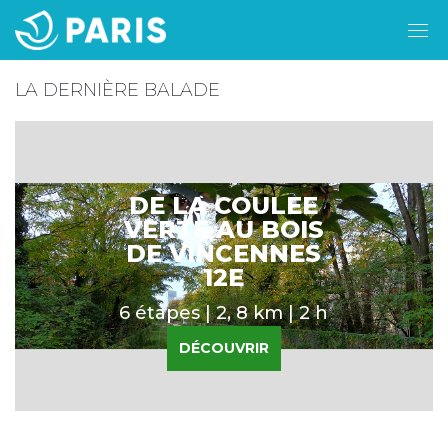
LA DERNIÈRE BALADE
DE LA COULEE
VERTE AU BOIS
DE VINCENNES
12E
6 étapes | 2, 8 km | 2 h
DÉCOUVRIR