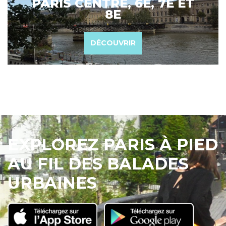
PARIS CENTRE, 6E, 7E ET
8E
DÉCOUVRIR
EXPLOREZ PARIS À PIED
AU FIL DES BALADES
URBAINES